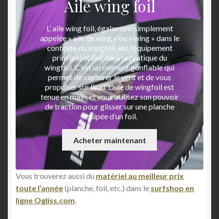
Aile wing foil
L’ aile wing foil, également simplement
appelée « aile de wing » ou « wing » dans le
contexte du wingfoil, est l’équipement
principal utilisé dans la pratique du
wingfoil. C’est un élément gonflable qui
permet de capturer le vent et de vous
propulser sur l’eau. L’aile de wingfoil est
tenue en main, et vous utilisez son pouvoir
de traction pour glisser sur une planche
équipée d’un foil.
Acheter maintenant
Vous trouverez aussi du
matériel au meilleur prix
toute l’année
(planche, foil, etc.) dans le
surfshop en
ligne Ogliss.com
.