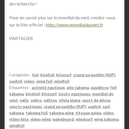
de recherche !
Pour en savoir plus sur le mondial du vent, rendez-vous
sur le Site officiel :
http://www.mondialduvent.fr
PARTAGER
Catégories :
foil
,
kitefoil
,
kitesurf
,
stand up paddle (SUP)
,
supfoil
,
video
,
wing foil
,
wingfoil
Étiquettes :
activité nautique
,
aile takuma
,
eauglisse
,
foil
takuma
,
kitefoil
,
kitesurf
,
loisirs nautiques
,
mondial du
vent
,
oglis
,
ogliss
,
oglisse
,
olivia piana
,
sport de glisse
,
sports nautiques
,
stand up paddle (SUP)
,
supfoil
,
surf
,
takuma
,
takuma foil
,
takuma wing
,
titouan galea
,
video
,
video kite
,
video wing
,
wakeboard
,
windsurf
,
wing takuma
,
wingfoil