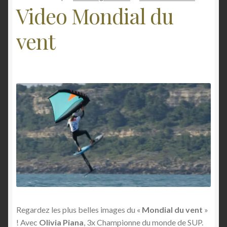
Video Mondial du
n
Mon compte
vent
E-foil
Contact
Regardez les plus belles images du «
Mondial du vent
»
! Avec
Olivia Piana
, 3x Championne du monde de SUP.