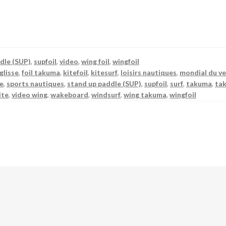
dle (SUP)
,
supfoil
,
video
,
wing foil
,
wingfoil
glisse
,
foil takuma
,
kitefoil
,
kitesurf
,
loisirs nautiques
,
mondial du v
se
,
sports nautiques
,
stand up paddle (SUP)
,
supfoil
,
surf
,
takuma
,
ta
ite
,
video wing
,
wakeboard
,
windsurf
,
wing takuma
,
wingfoil