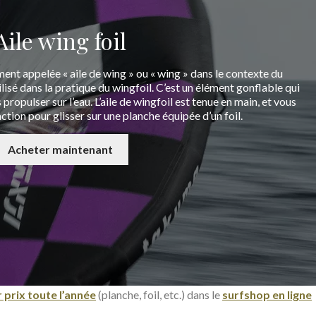
Aile wing foil
ment appelée « aile de wing » ou « wing » dans le contexte du
ilisé dans la pratique du wingfoil. C’est un élément gonflable qui
propulser sur l’eau. L’aile de wingfoil est tenue en main, et vous
action pour glisser sur une planche équipée d’un foil.
Acheter maintenant
 prix toute l’année
(planche, foil, etc.) dans le
surfshop en ligne