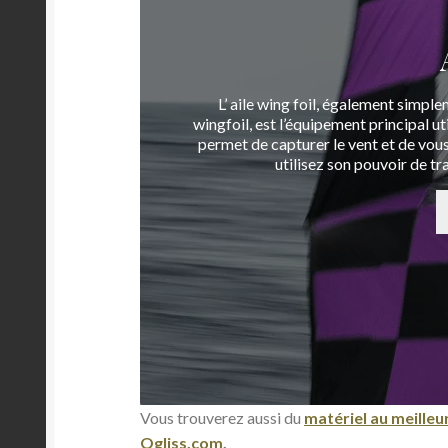
L’ aile wing foil, également simple
wingfoil, est l’équipement principal ut
permet de capturer le vent et de vous 
utilisez son pouvoir de tr
Vous trouverez aussi du
matériel au meilleur
Ogliss.com
.