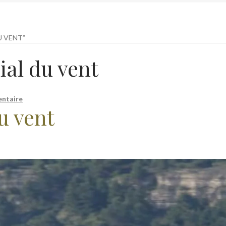
U VENT”
al du vent
ntaire
u vent