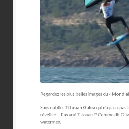
Regardez les plus belles images du «
Mondial
Sans oublier
Titouan Galea
qui n’a pas « pas
réveiller… Pas vrai Titouan !? Comme dit Olivia 
watermen.