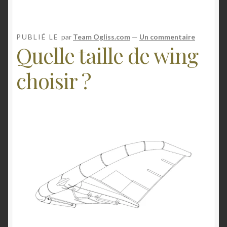
:
c
o
PUBLIÉ LE
par
Team Ogliss.com
—
Un commentaire
Quelle taille de wing
n
s
choisir ?
e
i
l
s