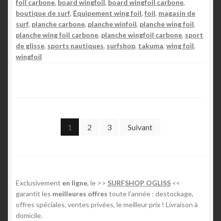
foil carbone
,
board wingfoil
,
board wingfoil carbone
,
w
boutique de surf
,
Équipement wing foil
,
foil
,
magasin de
i
surf
,
planche carbone
,
planche winfoil
,
planche wing foil
,
planche wing foil carbone
,
planche wingfoil carbone
,
sport
n
de glisse
,
sports nautiques
,
surfshop
,
takuma
,
wing foil
,
g
wingfoil
f
o
i
l
)
P
e
1
2
3
Suivant
s
a
t
g
-
i
i
Exclusivement
en ligne
, le >>
SURFSHOP OGLISS
<<
l
garantit les
meilleures offres
toute l’année : destockage,
n
d
offres spéciales, ventes privées, le meilleur prix ! Livraison à
i
a
domicile.
f