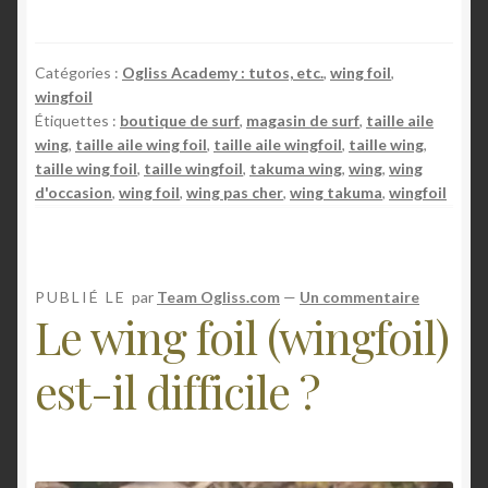
e
t
Catégories :
Ogliss Academy : tutos, etc.
,
wing foil
,
a
wingfoil
i
Étiquettes :
boutique de surf
,
magasin de surf
,
taille aile
l
wing
,
taille aile wing foil
,
taille aile wingfoil
,
taille wing
,
l
taille wing foil
,
taille wingfoil
,
takuma wing
,
wing
,
wing
e
d'occasion
,
wing foil
,
wing pas cher
,
wing takuma
,
wingfoil
d
e
w
i
PUBLIÉ LE
par
Team Ogliss.com
—
Un commentaire
Le wing foil (wingfoil)
n
g
est-il difficile ?
c
h
o
i