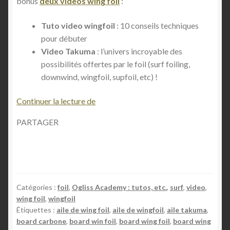
bonus
deux videos wing foil
:
Tuto video wingfoil
: 10 conseils techniques
pour débuter
Video Takuma
: l’univers incroyable des
possibilités offertes par le foil (surf foiling,
downwind, wingfoil, supfoil, etc) !
L
Continuer la lecture de
e
PARTAGER
w
i
n
g
f
Catégories :
foil
,
Ogliss Academy : tutos, etc.
,
surf
,
video
,
o
wing foil
,
wingfoil
i
Étiquettes :
aile de wing foil
,
aile de wingfoil
,
aile takuma
,
l
board carbone
,
board win foil
,
board wing foil
,
board wing
(