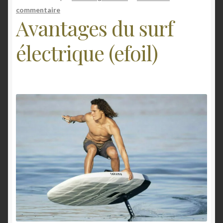
n
commentaire
Mon compte
Avantages du surf
E-foil
électrique (efoil)
Contact