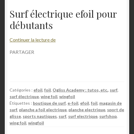
Surf électrique efoil pour
débutants
A
Continuer la lecture de
v
PARTAGER
a
n
t
a
g
Catégories :
efoil
,
foil
,
Ogliss Academy : tutos, etc.
,
surf
,
e
surf électrique
,
wing foil
,
wingfoil
s
Étiquettes :
boutique de surf
,
e-foil
,
efoil
,
foil
,
magasin de
d
surf
,
planche a foil electrique
,
planche electrique
,
sport de
u
glisse
,
sports nautiques
,
surf
,
surf electrique
,
surfshop
,
s
wing foil
,
wingfoil
u