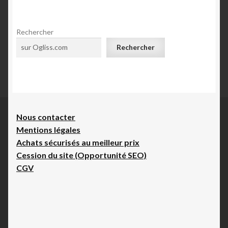
f
t
i
i
Rechercher
c
Rechercher
i
o
l
n
e
?
d
e
Nous contacte
r
s
Mentions légales
Achats sécurisés au meilleur prix
p
Cession du site (Opportunité SEO)
u
CGV
b
l