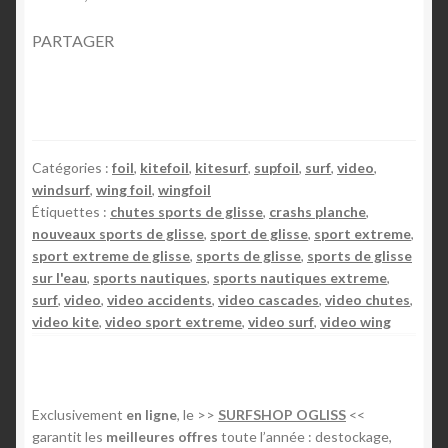
PARTAGER
Catégories :
foil
,
kitefoil
,
kitesurf
,
supfoil
,
surf
,
video
,
windsurf
,
wing foil
,
wingfoil
Étiquettes :
chutes sports de glisse
,
crashs planche
,
nouveaux sports de glisse
,
sport de glisse
,
sport extreme
,
sport extreme de glisse
,
sports de glisse
,
sports de glisse
sur l'eau
,
sports nautiques
,
sports nautiques extreme
,
surf
,
video
,
video accidents
,
video cascades
,
video chutes
,
video kite
,
video sport extreme
,
video surf
,
video wing
Exclusivement
en ligne
, le >>
SURFSHOP OGLISS
<<
garantit les
meilleures offres
toute l’année : destockage,