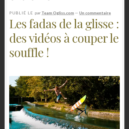
n
Mon compte
PUBLIÉ LE
par
Team Ogliss.com
—
Un commentaire
Les fadas de la glisse :
E-foil
des vidéos à couper le
Contact
souffle !