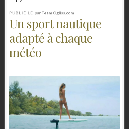
n
Mon compte
PUBLIÉ LE
par
Team Ogliss.com
Un sport nautique
E-foil
adapté à chaque
Contact
météo