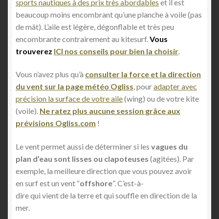
sports nautiques à des prix très abordables
et il est
beaucoup moins encombrant qu’une planche à voile (pas
de mât). L’aile est légère, dégonflable et très peu
encombrante contrairement au kitesurf.
Vous
trouverez
ICI nos conseils pour bien la choisir
.
Vous n’avez plus qu’à
consulter la force et la direction
du vent sur la page météo Ogliss
, pour
adapter avec
précision la surface de votre aile
(wing) ou de votre kite
(voile).
Ne ratez plus aucune session grâce aux
prévisions Ogliss.com
!
Le vent permet aussi de déterminer si les
vagues du
plan d’eau sont lisses ou clapoteuses
(agitées). Par
exemple, la meilleure direction que vous pouvez avoir
en surf est un vent “
offshore
”. C’est-à-
dire qui vient de la terre et qui souffle en direction de la
mer.