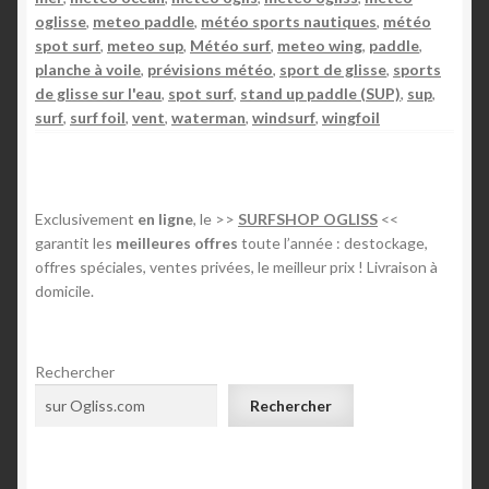
q
oglisse
,
meteo paddle
,
météo sports nautiques
,
météo
spot surf
,
meteo sup
,
Météo surf
,
meteo wing
,
paddle
,
u
planche à voile
,
prévisions météo
,
sport de glisse
,
sports
e
de glisse sur l'eau
,
spot surf
,
stand up paddle (SUP)
,
sup
,
a
surf
,
surf foil
,
vent
,
waterman
,
windsurf
,
wingfoil
d
a
p
t
Exclusivement
en ligne
, le >>
SURFSHOP OGLISS
<<
é
garantit les
meilleures offres
toute l’année : destockage,
à
offres spéciales, ventes privées, le meilleur prix ! Livraison à
domicile.
c
h
a
Rechercher
q
u
Rechercher
e
m
é