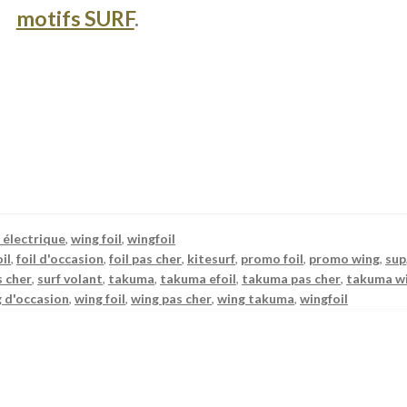
motifs SURF
.
f électrique
,
wing foil
,
wingfoil
oil
,
foil d'occasion
,
foil pas cher
,
kitesurf
,
promo foil
,
promo wing
,
sup
s cher
,
surf volant
,
takuma
,
takuma efoil
,
takuma pas cher
,
takuma w
 d'occasion
,
wing foil
,
wing pas cher
,
wing takuma
,
wingfoil