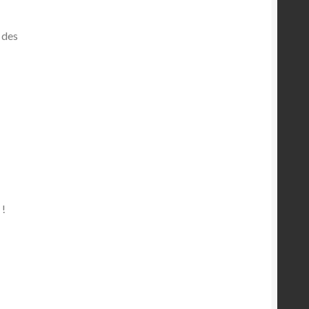
 des
 !