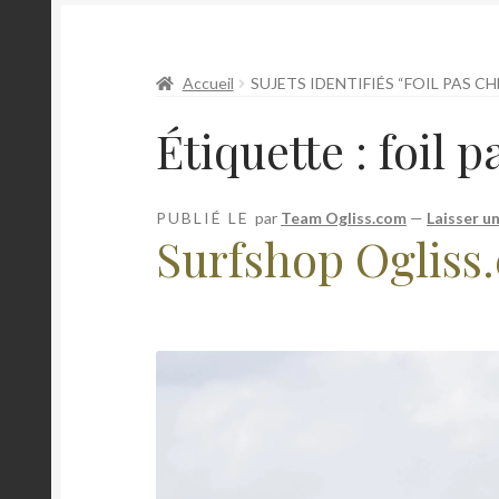
Accueil
SUJETS IDENTIFIÉS “FOIL PAS CH
Étiquette :
foil p
PUBLIÉ LE
par
Team Ogliss.com
—
Laisser u
Surfshop Ogliss