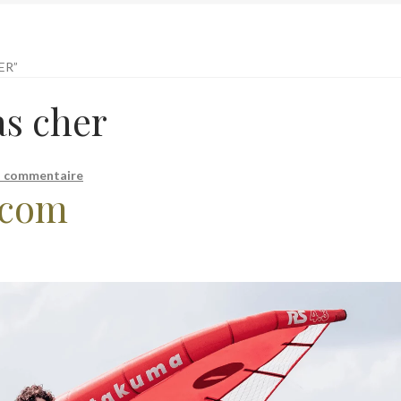
ER”
as cher
n commentaire
.com