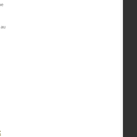
ne
 au
x