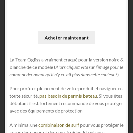
vous la liberté de voler au dessus de l’eau
en quelques sessions voire même dès la
première sortie !
Acheter maintenant
La Team Ogliss a vraiment craqué pour la version noire &
blanche de ce modèle (
Alors cliquez vite sur l’image pour le
commander avant qu’il n’y en ait plus dans cette couleur !
).
Pour profiter pleinement de votre produit et naviguer en
toute sécurité,
pas besoin de permis bateau
. Si vous êtes
débutant il est fortement recommandé de vous protéger
avec des équipements de protection :
A minima, une
combinaison de surf
pour vous protéger le
corps des coups et des eaux froides. Et qui vous