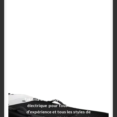
Vantage Takuma –
Surf electrique (foil
electrique)
Le efoil Vantage est un surf avec un
foil electrique pour naviguer tous les
jours, quelles que soit les conditions
météo !
Pack premium efoil (surf électrique) :
propulsion par jet hydrodynamique +
ailes Kujira Hélium 1750 + E-Mast 65 +
Chariot de transport « Plug & Play »
(voir photos du produit).
Takuma a développé ce nouvel efoil
électrique pour tous les niveaux
d’expérience et tous les styles de