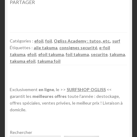
PARTAGER
Catégories :
efoil
,
foil
,
Ogliss Academy : tutos, etc.
,
surf
Étiquettes :
aile takuma
,
consignes securité
,
e-foil
takuma
,
efoil
,
efoil takuma
,
foil takuma
,
securite
,
takuma
,
takuma efoil
,
takuma foil
Exclusivement
en ligne
, le >>
SURFSHOP OGLISS
<<
garantit les
meilleures offres
toute l’année : destockage,
offres spéciales, ventes privées, le meilleur prix ! Livraison à
domicile.
Rechercher