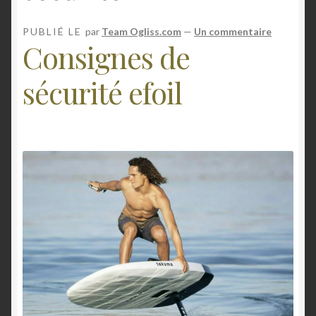
n
Mon compte
PUBLIÉ LE
par
Team Ogliss.com
—
Un commentaire
Consignes de
E-foil
sécurité efoil
Contact