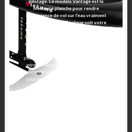
pilotage. Le modèle Vantage est la
meilleure planche pour rendre
l’expérience de vol sur l’eau vraiment
accessible à tous. Quelque soit votre
niveau vivez cette expérience unique.
Ideal pour l’initiation au wing foil : permet
de vous concentrer sur la planche et le vol
sans vous soucier du vent ou de l’aile. Le
plus compliqué pour les débutants c’est de
gérer les deux choses à la fois : les pieds
pour maitriser la planche en vol et les bras
pour se propulser à l’aide du vent dans la
wing. En conséquence, de nombreuses
écoles proposent le foil tracté ou le foil
electrique pour progresser rapidement et
apprendre facilement le wingfoil. Vous
n’avez pas de bateau pour débuter en
tracté ? Optez pour le foil électrique
(beaucoup moins cher qu’un bateau !) et à