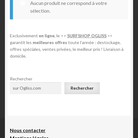
Aucun produit ne correspond à votre
n
Mon compte
sélection.
E-foil
Exclusivement
en ligne
, le >>
SURFSHOP OGLISS
<<
garantit les
meilleures offres
toute l’année : destockage,
Contact
offres spéciales, ventes privées, le meilleur prix ! Livraison à
domicile.
Rechercher
Rechercher
Nous contacte
r
Mentions légales