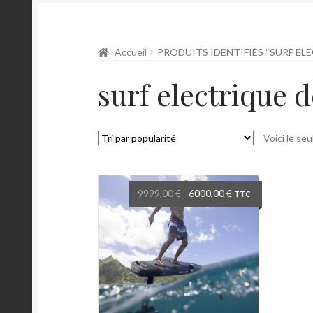
Accueil
PRODUITS IDENTIFIÉS “SURF E
surf electrique 
Voici le seu
Le
Le
9999,00
€
6000,00
€
TTC
prix
prix
initial
actuel
était :
est :
9999,00 €.
6000,00 €.