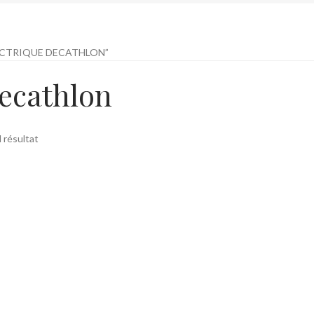
LECTRIQUE DECATHLON”
decathlon
l résultat