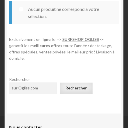
n
Aucun produit ne correspond à votre
Mon compte
sélection.
E-foil
Exclusivement
en ligne
, le >>
SURFSHOP OGLISS
<<
Contact
garantit les
meilleures offres
toute l’année : destockage,
offres spéciales, ventes privées, le meilleur prix ! Livraison à
domicile.
Rechercher
Rechercher
Nous contacte
r