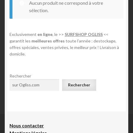
Aucun produit ne correspond à votre
n
Mon compte
sélection.
E-foil
Exclusivement
en ligne
, le >>
SURFSHOP OGLISS
<<
garantit les
meilleures offres
toute l’année : destockage,
Contact
offres spéciales, ventes privées, le meilleur prix ! Livraison à
domicile.
Rechercher
Rechercher
Nous contacte
r
Mentions légales