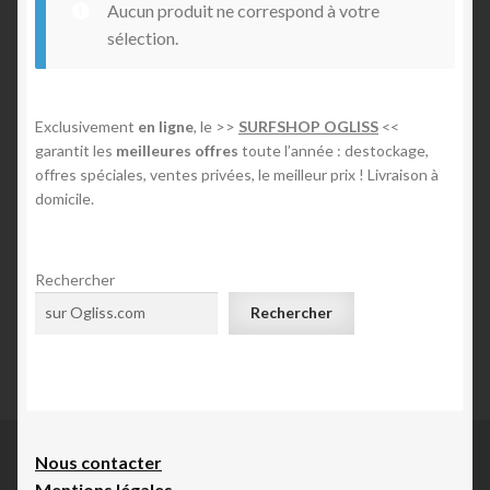
Aucun produit ne correspond à votre
n
Mon compte
sélection.
E-foil
Exclusivement
en ligne
, le >>
SURFSHOP OGLISS
<<
garantit les
meilleures offres
toute l’année : destockage,
Contact
offres spéciales, ventes privées, le meilleur prix ! Livraison à
domicile.
Rechercher
Rechercher
Nous contacte
r
Mentions légales