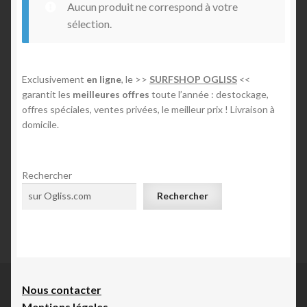
Aucun produit ne correspond à votre
n
Mon compte
sélection.
E-foil
Exclusivement
en ligne
, le >>
SURFSHOP OGLISS
<<
garantit les
meilleures offres
toute l’année : destockage,
Contact
offres spéciales, ventes privées, le meilleur prix ! Livraison à
domicile.
Rechercher
Rechercher
Nous contacte
r
Mentions légales