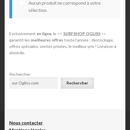
Aucun produit ne correspond à votre
n
Mon compte
sélection.
E-foil
Exclusivement
en ligne
, le >>
SURFSHOP OGLISS
<<
garantit les
meilleures offres
toute l’année : destockage,
Contact
offres spéciales, ventes privées, le meilleur prix ! Livraison à
domicile.
Rechercher
Rechercher
Nous contacte
r
Mentions légales