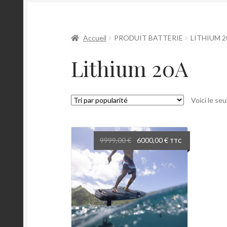
Accueil
PRODUIT BATTERIE
LITHIUM 2
Lithium 20A
Voici le seu
Le
Le
9999,00
€
6000,00
€
TTC
prix
prix
initial
actuel
était :
est :
9999,00 €.
6000,00 €.