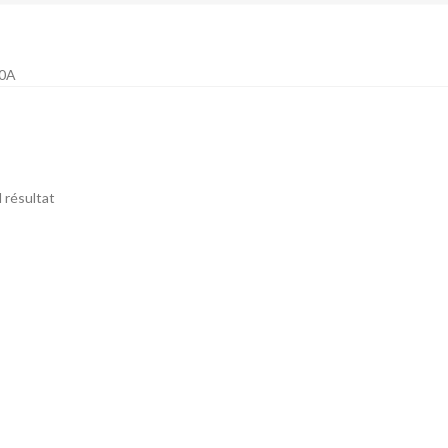
0A
l résultat