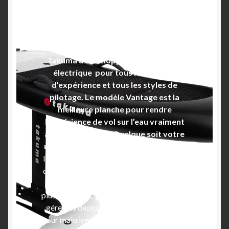
propulsion par jet hydrodynamique +
ailes Kujira Hélium 1750 + E-Mast 65 +
Chariot de transport « Plug & Play »
(voir photos du produit).
Takuma a développé ce nouvel efoil
électrique pour tous les niveaux
d’expérience et tous les styles de
pilotage. Le modèle Vantage est la
meilleure planche pour rendre
l’expérience de vol sur l’eau vraiment
accessible à tous. Quelque soit votre
niveau vivez cette expérience unique.
Ideal pour l’initiation au wing foil : permet
de vous concentrer sur la planche et le vol
sans vous soucier du vent ou de l’aile. Le
plus compliqué pour les débutants c’est de
gérer les deux choses à la fois : les pieds
pour maitriser la planche en vol et les bras