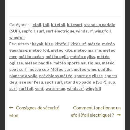
Catégories :
efoil
,
foil
,
kitefoil
,
kitesurf
,
stand up paddle
(SUP)
,
supfoil
,
surf
,
surf électrique
,
windsurf
,
wing foil
,
wingfoil
Étiquettes :
kayak
,
kite
,
kitefoil
,
kitesurf
,
météo
,
météo
eauglisse
,
meteo foil
,
meteo kite
,
météo marine
,
météo
mer
,
météo océan
,
météo oglis
,
météo ogliss
,
météo
oglisse
,
meteo paddle
,
météo sports nautiques
,
météo
spot surf
,
meteo sup
,
Météo surf
,
meteo wing
,
paddle
,
planche à voile
,
prévisions météo
,
sport de glisse
,
sports
de glisse sur l'eau
,
spot surf
,
stand up paddle (SUP)
,
sup
,
surf
,
surf foil
,
vent
,
waterman
,
windsurf
,
wingfoil
N
A
A
Consignes de sécurité
Comment fonctionne un
r
r
efoil (foil electrique) ?
efoil
a
t
t
i
i