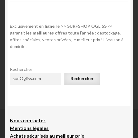
v
c
c
i
l
l
g
e
e
Exclusivement
en ligne
, le >>
SURFSHOP OGLISS
<<
p
s
a
garantit les
meilleures offres
toute l’année : destockage,
r
u
offres spéciales, ventes privées, le meilleur prix ! Livraison à
t
é
i
domicile.
c
v
i
é
a
o
d
n
Rechercher
e
t
Rechercher
n
n
d
t
:
e
:
l
Nous contacte
r
’
Mentions légales
Achats sécurisés au meilleur prix