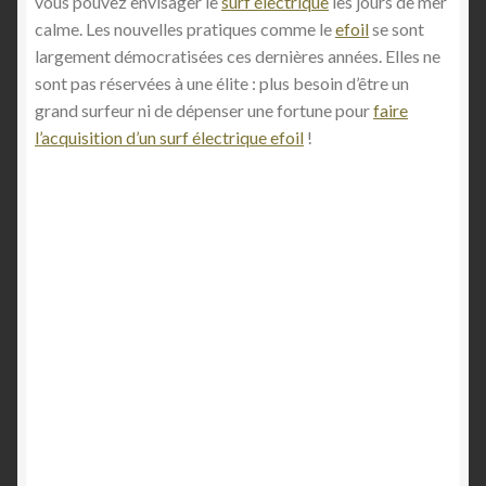
vous pouvez envisager le
surf électrique
les jours de mer
calme. Les nouvelles pratiques comme le
efoil
se sont
largement démocratisées ces dernières années. Elles ne
sont pas réservées à une élite : plus besoin d’être un
grand surfeur ni de dépenser une fortune pour
faire
l’acquisition d’un surf électrique efoil
!
Nouveau ! e-foil
Vantage Takuma –
Surf electrique (foil
electrique)
Le efoil Vantage est un surf avec un
foil electrique pour naviguer tous les
jours, quelles que soit les conditions
météo !
Pack premium efoil (surf électrique) :