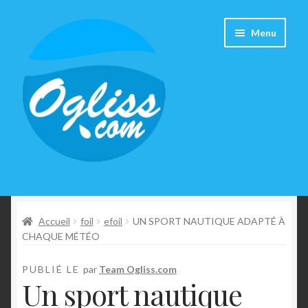
A
A
Menu
l
l
l
l
e
e
r
r
à
a
l
u
a
c
n
o
a
n
Surfshop
v
t
i
e
Accueil
foil
efoil
UN SPORT NAUTIQUE ADAPTÉ À
Guide d’achat
g
n
CHAQUE MÉTÉO
a
u
Tutos
t
PUBLIÉ LE
par
Team Ogliss.com
Un sport nautique
i
Météo surf
o