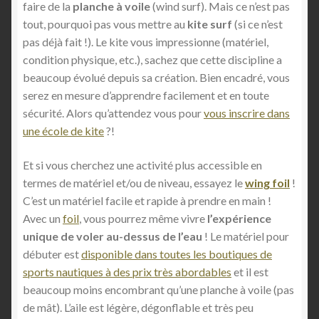
faire de la
planche à voile
(wind surf). Mais ce n’est pas
tout, pourquoi pas vous mettre au
kite surf
(si ce n’est
pas déjà fait !). Le kite vous impressionne (matériel,
condition physique, etc.), sachez que cette discipline a
beaucoup évolué depuis sa création. Bien encadré, vous
serez en mesure d’apprendre facilement et en toute
sécurité. Alors qu’attendez vous pour
vous inscrire dans
une école de kite
?!
Et si vous cherchez une activité plus accessible en
termes de matériel et/ou de niveau, essayez le
wing foil
!
C’est un matériel facile et rapide à prendre en main !
Avec un
foil
, vous pourrez même vivre
l’expérience
unique de voler au-dessus de l’eau
! Le matériel pour
débuter est
disponible dans toutes les boutiques de
sports nautiques à des prix très abordables
et il est
beaucoup moins encombrant qu’une planche à voile (pas
de mât). L’aile est légère, dégonflable et très peu