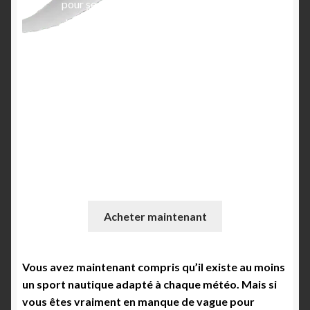
pour se propulser à l’aide du vent dans la
wing. En conséquence, de nombreuses
écoles proposent le foil tracté ou le foil
electrique pour progresser rapidement et
apprendre facilement le wingfoil. Vous
n’avez pas de bateau pour débuter en
tracté ? Optez pour le foil électrique
(beaucoup moins cher qu’un bateau !) et à
vous la liberté de voler au dessus de l’eau
en quelques sessions voire même dès la
première sortie !
Acheter maintenant
Vous avez maintenant compris qu’il existe au moins
un sport nautique adapté à chaque météo. Mais si
vous êtes vraiment en manque de vague pour