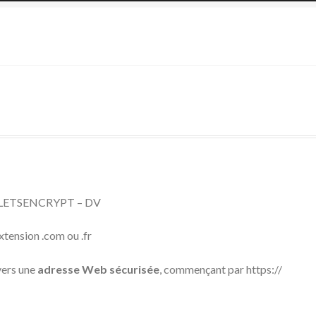
SSL LETSENCRYPT – DV
extension .com ou .fr
vers une
adresse Web sécurisée
, commençant par https://