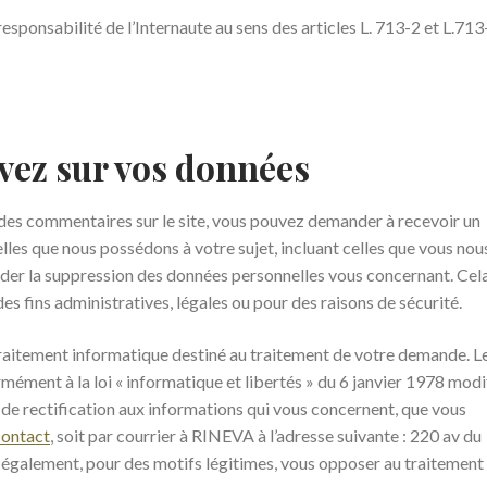
esponsabilité de l’Internaute au sens des articles L. 713-2 et L.713
avez sur vos données
 des commentaires sur le site, vous pouvez demander à recevoir un
lles que nous possédons à votre sujet, incluant celles que vous nou
er la suppression des données personnelles vous concernant. Cel
s fins administratives, légales ou pour des raisons de sécurité.
n traitement informatique destiné au traitement de votre demande. L
ément à la loi « informatique et libertés » du 6 janvier 1978 modi
t de rectification aux informations qui vous concernent, que vous
contact
, soit par courrier à RINEVA à l’adresse suivante : 220 av du
alement, pour des motifs légitimes, vous opposer au traitement