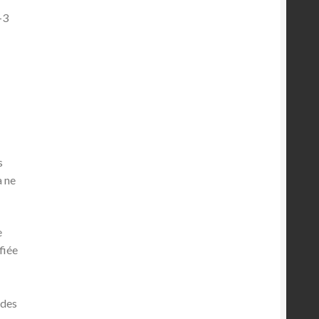
-3
s
a ne
e
fiée
 des