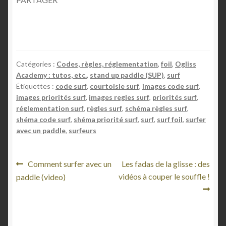
Catégories :
Codes, règles, réglementation
,
foil
,
Ogliss
Academy : tutos, etc.
,
stand up paddle (SUP)
,
surf
Étiquettes :
code surf
,
courtoisie surf
,
images code surf
,
images priorités surf
,
images regles surf
,
priorités surf
,
réglementation surf
,
règles surf
,
schéma règles surf
,
shéma code surf
,
shéma priorité surf
,
surf
,
surf foil
,
surfer
avec un paddle
,
surfeurs
N
A
A
Comment surfer avec un
Les fadas de la glisse : des
r
r
vidéos à couper le souffle !
paddle (video)
a
t
t
v
i
i
c
c
i