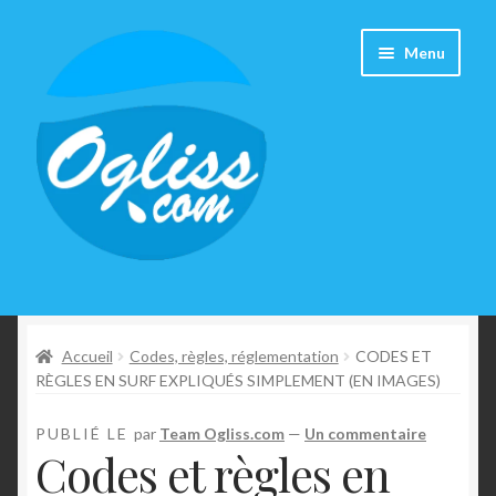
A
A
Menu
l
l
l
l
e
e
r
r
à
a
l
u
a
c
n
o
a
n
Surfshop
v
t
i
e
Accueil
Codes, règles, réglementation
CODES ET
Guide d’achat
g
n
RÈGLES EN SURF EXPLIQUÉS SIMPLEMENT (EN IMAGES)
a
u
Tutos
t
PUBLIÉ LE
par
Team Ogliss.com
—
Un commentaire
Codes et règles en
i
Météo surf
o