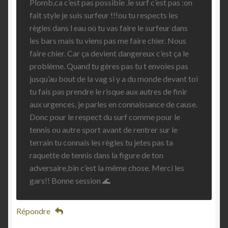
Plomb,ca c’est pas possible .le surf c’est pas :on
fait style je suis surfeur !!!ou tu respects les
règles dans l eau où tu vas faire le surfeur dans
les bars mais tu viens pas me faire chier. Nous
faire chier. Car ça devient dangereux c’est ça le
problème. Quand tu gères pas tu t envoies pas
jusqu’au bout de la vag si y a du monde devant toi
tu fais pas prendre le risque aux autres de finir
aux urgences, je parles en connaissance de cause.
Donc pour le respect du surf comme pour le
tennis ou autre sport avant de rentrer sur le
terrain tu connais les règles tu jetes pas ta
raquette de tennis dans la figure de ton
adversaire,bin c’est la même chose. Merci les
gars!! Bonne session 🌊
Répondre